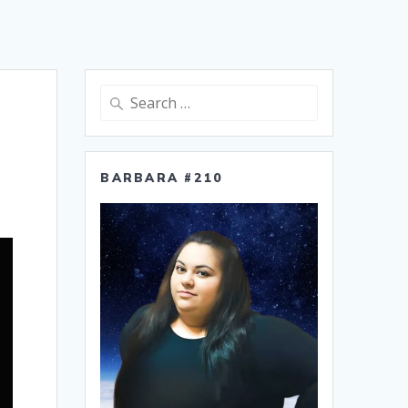
Search
for:
BARBARA #210