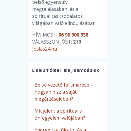
belső egyensúly
megtalálásában, és a
spiritualitás csodálatos
világában való elindulásában.
HÍVJ MOST!
06 90 900 938
VÁLASSZON JÓST:
210
Joslas24.hu
LEGUTÓBBI BEJEGYZÉSEK
Belső vezető felismerése –
hogyan bízz a saját
megérzéseidben?
Mit jelent a spirituális
önfegyelem valójában?
Energetikai újratöltés a