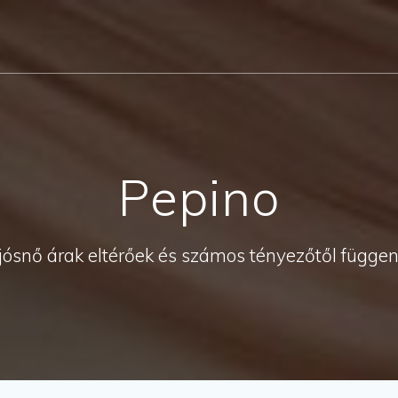
Pepino
jósnő árak eltérőek és számos tényezőtől függe