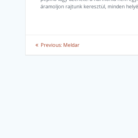
áramoljon rajtunk keresztül, minden helyé
Post
Previous
Previous:
Meldar
post:
navigation