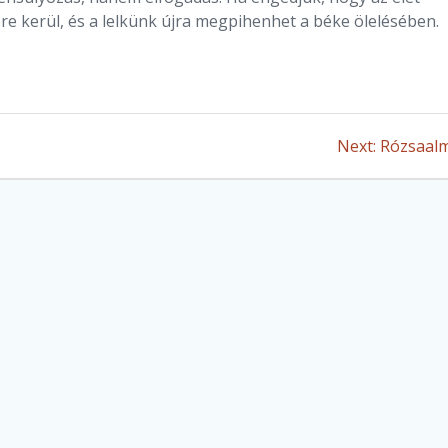
re kerül, és a lelkünk újra megpihenhet a béke ölelésében.
Next
Next:
Rózsaal
post: