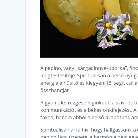
A pepino, vagy „sárgadinnye-uborka”, fino
megtestesítője. Spirituálisan a belső nyug
energiája hűsítő és kiegyenlítő: segít csilla
összhangját.
A gyümölcs rezgése leginkább a szív- és t
kommunikációt és a békés önkifejezést. A
fakad, hanem abból a belső állapotból, am
Spirituálisan arra hív, hogy hallgassunk 
pepino lágy üzenete: a harmónia nem egy