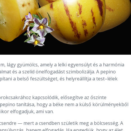
m, lágy gyümölcs, amely a lelki egyensúlyt és a harmónia
almat és a szelíd önelfogadást szimbolizálja. A pepino
pítani a belső feszültséget, és helyreállítja a test–lélek
orokcsakrához kapcsolódik, elősegítve az őszinte
 pepino tanítása, hogy a béke nem a külső körülményekből
ikor elfogadjuk, ami van.
a csendre — mert a csendben születik meg a bölcsesség. A
ensúlyozás, hanem elfogadás. Ha engedjük, hogy az élet