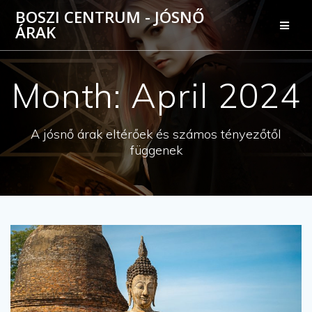
Skip
BOSZI CENTRUM - JÓSNŐ
to
ÁRAK
content
Month:
April 2024
A jósnő árak eltérőek és számos tényezőtől
függenek