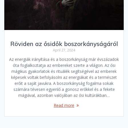
Röviden az ősidők boszorkányságáról
April 27, 2024
Az energiák irányítása és a boszorkányság már évszázadok
óta foglalkoztatja az embereket szerte a világon. Az ősi
mágikus gyakorlatok és rituálék segítségével az emberek
képesek voltak befolyásolni az energiákat és a természet
erőit a saját javukra. A boszorkányság fogalma sokak
számára tévesen egyenlő a gonosz erőkkel és a fekete
mágiával, azonban valójában az ősi kultúrákban…
Read more