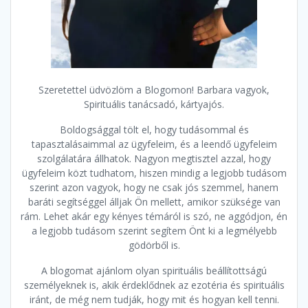
Szeretettel üdvözlöm a Blogomon! Barbara vagyok,
Spirituális tanácsadó, kártyajós.
Boldogsággal tölt el, hogy tudásommal és
tapasztalásaimmal az ügyfeleim, és a leendő ügyfeleim
szolgálatára állhatok. Nagyon megtisztel azzal, hogy
ügyfeleim közt tudhatom, hiszen mindig a legjobb tudásom
szerint azon vagyok, hogy ne csak jós szemmel, hanem
baráti segítséggel álljak Ön mellett, amikor szüksége van
rám. Lehet akár egy kényes témáról is szó, ne aggódjon, én
a legjobb tudásom szerint segítem Önt ki a legmélyebb
gödörből is.
A blogomat ajánlom olyan spirituális beállítottságú
személyeknek is, akik érdeklődnek az ezotéria és spirituális
iránt, de még nem tudják, hogy mit és hogyan kell tenni.