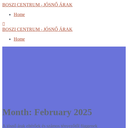
Skip
BOSZI CENTRUM - JÓSNŐ ÁRAK
to
Home
content
BOSZI CENTRUM - JÓSNŐ ÁRAK
Home
Month:
February 2025
A jósnő árak eltérőek és számos tényezőtől függenek