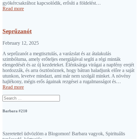
gyökércsakrához kapcsolódik, erősíti a földelést…
Read more
Seprűzanót
February 12, 2025
A seprűzanót a megtisztulás, a varázslat és az átalakulás
szimbóluma, amely erőteljes energiájával segíti a régi minták
elengedését és az új kezdeteket. Élénksárga virágai a napfény erejét
hordozzák, és arra ösztönöznek, hogy bátran haladjunk előre a saját
utunkon, levetve mindazt, ami már nem szolgál minket. A növény
hajlékony, mégis erős ágainak rezgései a rugalmasságot és…
Read more
Search
for:
Barbara #210
Szeretettel üdvözlöm a Blogomon! Barbara vagyok, Spirituális