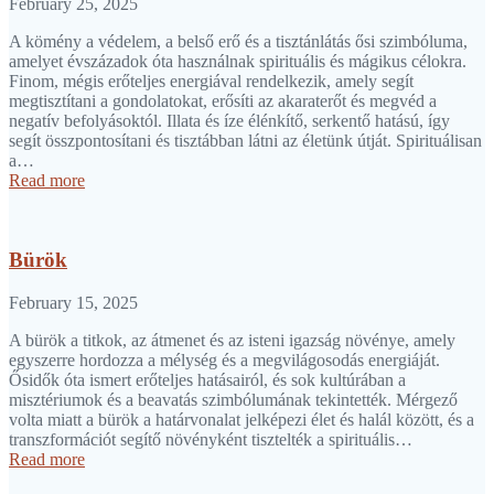
February 25, 2025
A kömény a védelem, a belső erő és a tisztánlátás ősi szimbóluma,
amelyet évszázadok óta használnak spirituális és mágikus célokra.
Finom, mégis erőteljes energiával rendelkezik, amely segít
megtisztítani a gondolatokat, erősíti az akaraterőt és megvéd a
negatív befolyásoktól. Illata és íze élénkítő, serkentő hatású, így
segít összpontosítani és tisztábban látni az életünk útját. Spirituálisan
a…
Read more
Bürök
February 15, 2025
A bürök a titkok, az átmenet és az isteni igazság növénye, amely
egyszerre hordozza a mélység és a megvilágosodás energiáját.
Ősidők óta ismert erőteljes hatásairól, és sok kultúrában a
misztériumok és a beavatás szimbólumának tekintették. Mérgező
volta miatt a bürök a határvonalat jelképezi élet és halál között, és a
transzformációt segítő növényként tisztelték a spirituális…
Read more