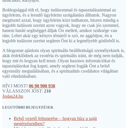
tanácsadó, kártyajós.
Boldogsággal tölt el, hogy tudásommal és tapasztalásaimmal az
ügyfeleim, és a leendő ügyfeleim szolgálatára állhatok. Nagyon
megtisztel azzal, hogy ügyfeleim közt tudhatom, hiszen mindig a
legjobb tudásom szerint azon vagyok, hogy ne csak jós szemmel,
hanem baráti segítséggel álljak Ön mellett, amikor szüksége van
rám. Lehet akár egy kényes témáról is szó, ne aggódjon, én a
legjobb tudásom szerint segítem Önt ki a legmélyebb gödörből is.
A blogomat ajánlom olyan spirituális beállítottságú személyeknek is,
akik érdeklődnek az ezotéria és spirituális iránt, de még nem tudják,
hogy mit és hogyan kell tenni. Olyan hasznos információkat és
tapasztalásokat fog kapni, amely segíteni fogják Önt a belső
egyensúly megtalálásában, és a spiritualitás csodálatos világában
való elindulásában.
HÍVJ MOST!
06 90 900 938
VÁLASSZON JÓST:
210
Joslas24.hu
LEGUTÓBBI BEJEGYZÉSEK
Belső vezető felismerése – hogyan bízz a saját
megérzéseidben?