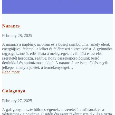
Narancs
February 28, 2025
A narancs a napfény, az öröm és a bőség szimbóluma, amely élénk
energiájával felemeli a lelket és felébreszti a kreativitást. A gyümölcs
ragyogó színe és édes illata a melegséget, a vitalitást és az élet
szeretetét hordozza, segítve, hogy összekapcsolódjunk belső
derűnkkel és optimizmusunkkal. A narancsfa az isteni áldás egyik
jelképe, amely a jólétet, a termékenységet…
Read more
Galagonya
February 27, 2025
A galagonya a szív bölcsességének, a szeretet áramlásának és a
védelemnek a növénye. Ősidők óta szent faként tisztelték, és a tiszta,