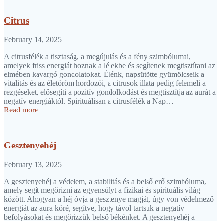
Citrus
February 14, 2025
A citrusfélék a tisztaság, a megújulás és a fény szimbólumai,
amelyek friss energiát hoznak a lélekbe és segítenek megtisztítani az
elmében kavargó gondolatokat. Élénk, napsütötte gyümölcseik a
vitalitás és az életöröm hordozói, a citrusok illata pedig felemeli a
rezgéseket, elősegíti a pozitív gondolkodást és megtisztítja az aurát a
negatív energiáktól. Spirituálisan a citrusfélék a Nap…
Read more
Gesztenyehéj
February 13, 2025
A gesztenyehéj a védelem, a stabilitás és a belső erő szimbóluma,
amely segít megőrizni az egyensúlyt a fizikai és spirituális világ
között. Ahogyan a héj óvja a gesztenye magját, úgy von védelmező
energiát az aura köré, segítve, hogy távol tartsuk a negatív
befolyásokat és megőrizzük belső békénket. A gesztenyehéj a