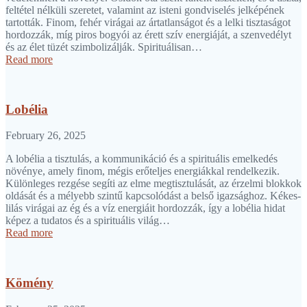
feltétel nélküli szeretet, valamint az isteni gondviselés jelképének
tartották. Finom, fehér virágai az ártatlanságot és a lelki tisztaságot
hordozzák, míg piros bogyói az érett szív energiáját, a szenvedélyt
és az élet tüzét szimbolizálják. Spirituálisan…
Read more
Lobélia
February 26, 2025
A lobélia a tisztulás, a kommunikáció és a spirituális emelkedés
növénye, amely finom, mégis erőteljes energiákkal rendelkezik.
Különleges rezgése segíti az elme megtisztulását, az érzelmi blokkok
oldását és a mélyebb szintű kapcsolódást a belső igazsághoz. Kékes-
lilás virágai az ég és a víz energiáit hordozzák, így a lobélia hidat
képez a tudatos és a spirituális világ…
Read more
Kömény