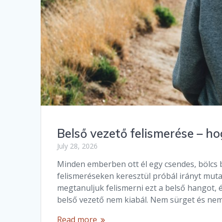
Belső vezető felismerése – h
July 28, 2026
Minden emberben ott él egy csendes, bölcs 
felismeréseken keresztül próbál irányt mutat
megtanuljuk felismerni ezt a belső hangot, é
belső vezető nem kiabál. Nem sürget és ne
Read more