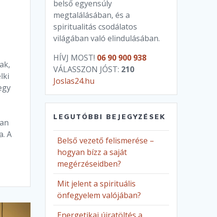
belső egyensúly
megtalálásában, és a
spiritualitás csodálatos
világában való elindulásában.
HÍVJ MOST!
06 90 900 938
ak,
VÁLASSZON JÓST:
210
lki
Joslas24.hu
egy
LEGUTÓBBI BEJEGYZÉSEK
san
a. A
Belső vezető felismerése –
hogyan bízz a saját
megérzéseidben?
Mit jelent a spirituális
önfegyelem valójában?
Energetikai újratöltés a