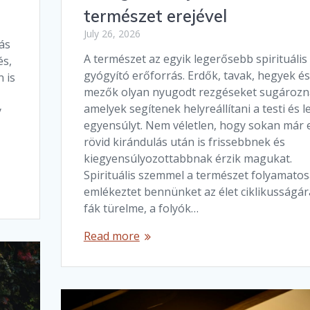
természet erejével
July 26, 2026
ás
A természet az egyik legerősebb spirituális
és,
gyógyító erőforrás. Erdők, tavak, hegyek és
 is
mezők olyan nyugodt rezgéseket sugározn
amelyek segítenek helyreállítani a testi és le
y
egyensúlyt. Nem véletlen, hogy sokan már 
rövid kirándulás után is frissebbnek és
kiegyensúlyozottabbnak érzik magukat.
Spirituális szemmel a természet folyamato
emlékeztet bennünket az élet ciklikusságár
fák türelme, a folyók…
Read more