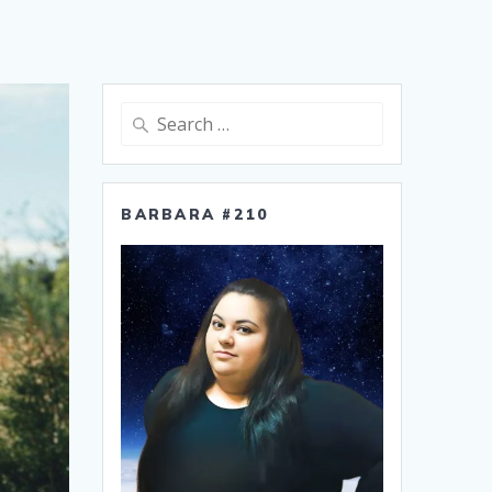
Search
for:
BARBARA #210