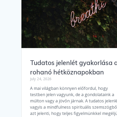
Tudatos jelenlét gyakorlása 
rohanó hétköznapokban
July 24, 2026
A mai világban könnyen előfordul, hogy
testben jelen vagyunk, de a gondolataink a
múlton vagy a jövőn járnak. A tudatos jelenlé
vagyis a mindfulness spirituális szemszögbő
azt jelenti, hogy teljes figyelmünkkel megélj