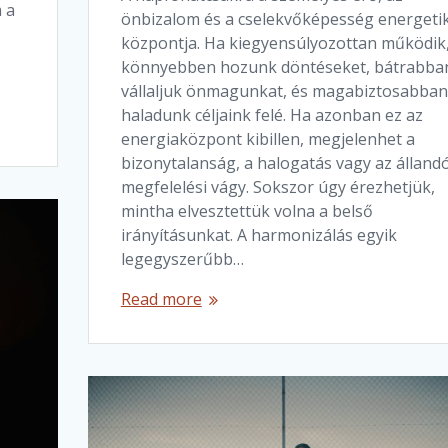
m a
önbizalom és a cselekvőképesség energetik
központja. Ha kiegyensúlyozottan működik
könnyebben hozunk döntéseket, bátrabba
vállaljuk önmagunkat, és magabiztosabban
haladunk céljaink felé. Ha azonban ez az
energiaközpont kibillen, megjelenhet a
bizonytalanság, a halogatás vagy az álland
megfelelési vágy. Sokszor úgy érezhetjük,
mintha elvesztettük volna a belső
irányításunkat. A harmonizálás egyik
legegyszerűbb…
Read more