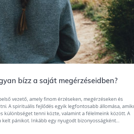
ogyan bízz a saját megérzéseidben?
belső vezető, amely finom érzéseken, megérzéseken és
ni. A spirituális fejlődés egyik legfontosabb állomása, amik
s különbséget tenni közte, valamint a félelmeink között. A
m kelt pánikot. Inkább egy nyugodt bizonyosságként…