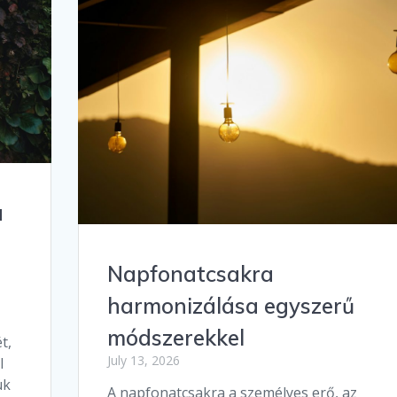
a
Napfonatcsakra
harmonizálása egyszerű
módszerekkel
t,
July 13, 2026
l
ük
A napfonatcsakra a személyes erő, az