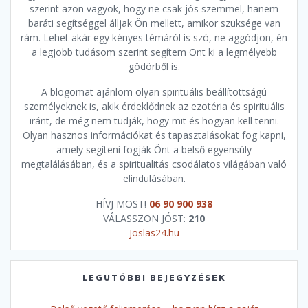
szerint azon vagyok, hogy ne csak jós szemmel, hanem
baráti segítséggel álljak Ön mellett, amikor szüksége van
rám. Lehet akár egy kényes témáról is szó, ne aggódjon, én
a legjobb tudásom szerint segítem Önt ki a legmélyebb
gödörből is.
A blogomat ajánlom olyan spirituális beállítottságú
személyeknek is, akik érdeklődnek az ezotéria és spirituális
iránt, de még nem tudják, hogy mit és hogyan kell tenni.
Olyan hasznos információkat és tapasztalásokat fog kapni,
amely segíteni fogják Önt a belső egyensúly
megtalálásában, és a spiritualitás csodálatos világában való
elindulásában.
HÍVJ MOST!
06 90 900 938
VÁLASSZON JÓST:
210
Joslas24.hu
LEGUTÓBBI BEJEGYZÉSEK