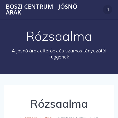
Skip
BOSZI CENTRUM - JÓSNŐ
to
ÁRAK
content
Rózsaalma
A jósnő árak eltérőek és számos tényezőtől
függenek
Rózsaalma