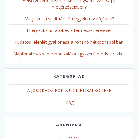
Belső vezető felismerése – hogyan bízz a saját
megérzéseidben?
Mit jelent a spirituális önfegyelem valójában?
Energetikai újratöltés a természet erejével
Tudatos jelenlét gyakorlása a rohanó hétköznapokban
Napfonatcsakra harmonizálása egyszerű módszerekkel
KATEGÓRIÁK
A JÓSOKHOZ FORDULÓK ETIKAI KÓDEXE
Blog
ARCHÍVUM