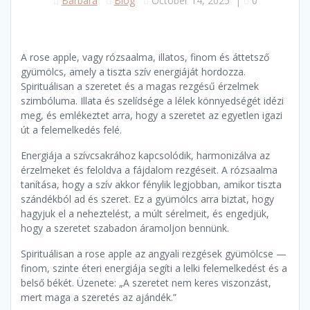
Barbara
Blog
October 14, 2025
|
0
A rose apple, vagy rózsaalma, illatos, finom és áttetsző
gyümölcs, amely a tiszta szív energiáját hordozza.
Spirituálisan a szeretet és a magas rezgésű érzelmek
szimbóluma. Illata és szelídsége a lélek könnyedségét idézi
meg, és emlékeztet arra, hogy a szeretet az egyetlen igazi
út a felemelkedés felé.
Energiája a szívcsakrához kapcsolódik, harmonizálva az
érzelmeket és feloldva a fájdalom rezgéseit. A rózsaalma
tanítása, hogy a szív akkor fénylik legjobban, amikor tiszta
szándékból ad és szeret. Ez a gyümölcs arra biztat, hogy
hagyjuk el a neheztelést, a múlt sérelmeit, és engedjük,
hogy a szeretet szabadon áramoljon bennünk.
Spirituálisan a rose apple az angyali rezgések gyümölcse —
finom, szinte éteri energiája segíti a lelki felemelkedést és a
belső békét. Üzenete: „A szeretet nem keres viszonzást,
mert maga a szeretés az ajándék.”