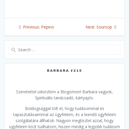
Post
Previous
Next
Previous:
Pepino
Next:
Soursop
navigation
post:
post:
Search
for:
BARBARA #210
Szeretettel üdvözlöm a Blogomon! Barbara vagyok,
Spirituális tanácsadó, kártyajós.
Boldogsággal tölt el, hogy tudásommal és
tapasztalásaimmal az ügyfeleim, és a leendő ügyfeleim
szolgálatára állhatok. Nagyon megtisztel azzal, hogy
ügyfeleim közt tudhatom, hiszen mindig a legjobb tudásom