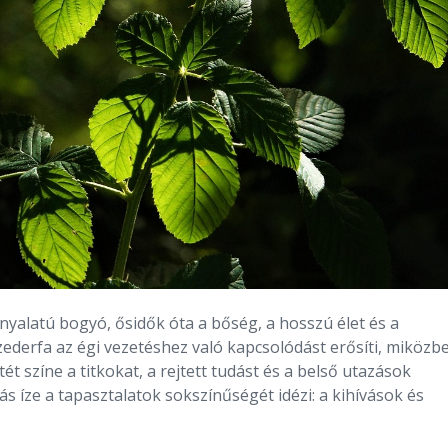
nyalatú bogyó, ősidők óta a bőség, a hosszú élet és a
 szederfa az égi vezetéshez való kapcsolódást erősíti, miközb
t színe a titkokat, a rejtett tudást és a belső utazások
 íze a tapasztalatok sokszínűségét idézi: a kihívások és