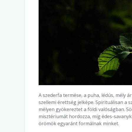
A szederfa termése, a puha, lédús, mély ár
szellemi érettség jelképe. Spirituálisan a
mélyen gyökereztet a földi valóságban. Söté
misztériumát hordozza, míg édes-savanykás
örömök egyaránt formálnak minket.