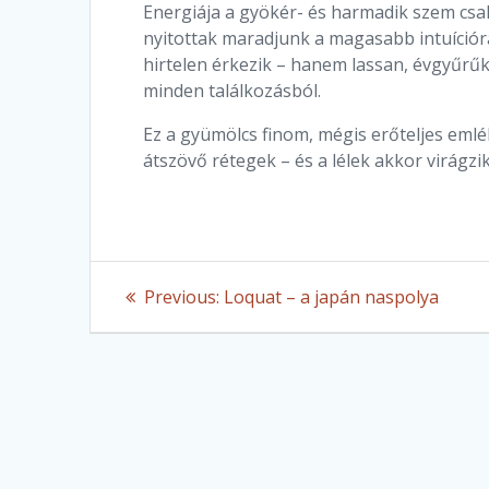
Energiája a gyökér- és harmadik szem csakr
nyitottak maradjunk a magasabb intuícióra
hirtelen érkezik – hanem lassan, évgyűrűk
minden találkozásból.
Ez a gyümölcs finom, mégis erőteljes emlé
átszövő rétegek – és a lélek akkor virágzi
Post
Previous
Previous:
Loquat – a japán naspolya
post:
navigation