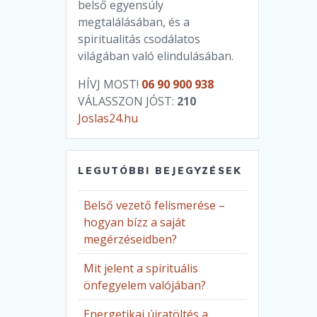
belső egyensúly
megtalálásában, és a
spiritualitás csodálatos
világában való elindulásában.
HÍVJ MOST!
06 90 900 938
VÁLASSZON JÓST:
210
Joslas24.hu
LEGUTÓBBI BEJEGYZÉSEK
Belső vezető felismerése –
hogyan bízz a saját
megérzéseidben?
Mit jelent a spirituális
önfegyelem valójában?
Energetikai újratöltés a