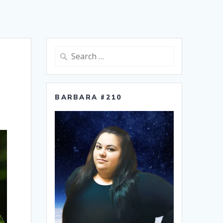
Search
for:
BARBARA #210