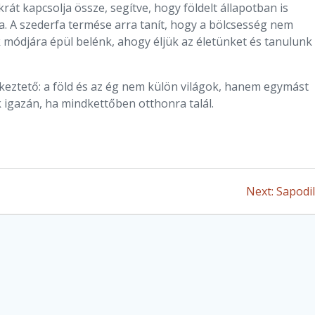
át kapcsolja össze, segítve, hogy földelt állapotban is
. A szederfa termése arra tanít, hogy a bölcsesség nem
 módjára épül belénk, ahogy éljük az életünket és tanulunk
keztető: a föld és az ég nem külön világok, hanem egymást
k igazán, ha mindkettőben otthonra talál.
Next
Next:
Sapodil
post: