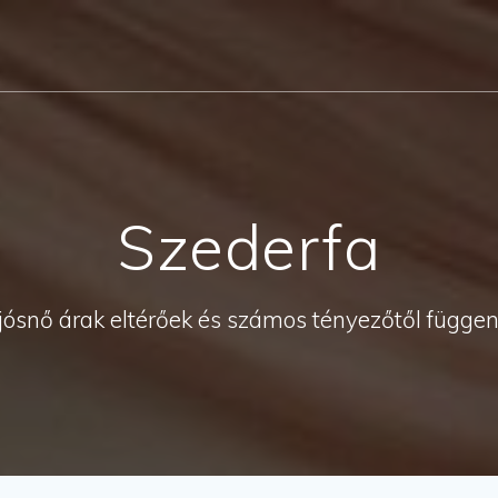
Szederfa
jósnő árak eltérőek és számos tényezőtől függe