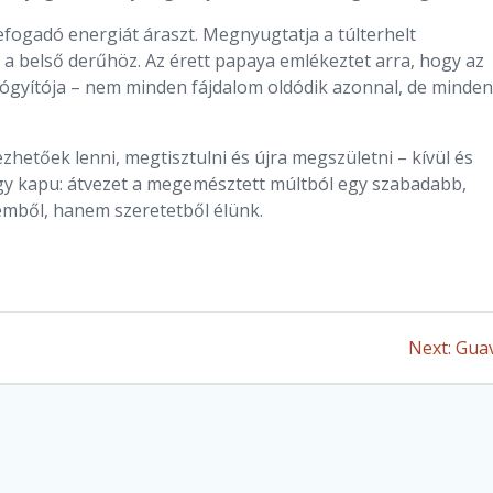
fogadó energiát áraszt. Megnyugtatja a túlterhelt
i a belső derűhöz. Az érett papaya emlékeztet arra, hogy az
gyógyítója – nem minden fájdalom oldódik azonnal, de minde
zhetőek lenni, megtisztulni és újra megszületni – kívül és
 egy kapu: átvezet a megemésztett múltból egy szabadabb,
emből, hanem szeretetből élünk.
Nex
Next:
Gua
post