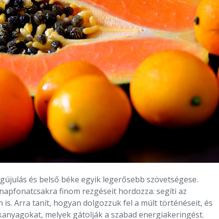
megújulás és belső béke egyik legerősebb szövetségese.
 napfonatcsakra finom rezgéseit hordozza: segíti az
 is. Arra tanít, hogyan dolgozzuk fel a múlt történéseit, és
kanyagokat, melyek gátolják a szabad energiakeringést.