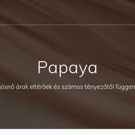
Papaya
jósnő árak eltérőek és számos tényezőtől függe