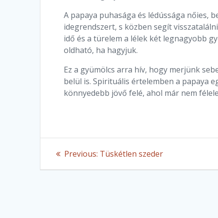
A papaya puhasága és lédússága nőies, be
idegrendszert, s közben segít visszataláln
idő és a türelem a lélek két legnagyobb 
oldható, ha hagyjuk.
Ez a gyümölcs arra hív, hogy merjünk sebe
belül is. Spirituális értelemben a papaya
könnyedebb jövő felé, ahol már nem félel
Post
Previous
Previous:
Tüskétlen szeder
post:
navigation