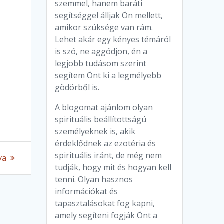
szemmel, hanem baráti
segítséggel álljak Ön mellett,
amikor szüksége van rám.
Lehet akár egy kényes témáról
n
is szó, ne aggódjon, én a
legjobb tudásom szerint
segítem Önt ki a legmélyebb
gödörből is.
A blogomat ajánlom olyan
spirituális beállítottságú
személyeknek is, akik
érdeklődnek az ezotéria és
spirituális iránt, de még nem
t
va
tudják, hogy mit és hogyan kell
:
tenni. Olyan hasznos
információkat és
tapasztalásokat fog kapni,
amely segíteni fogják Önt a