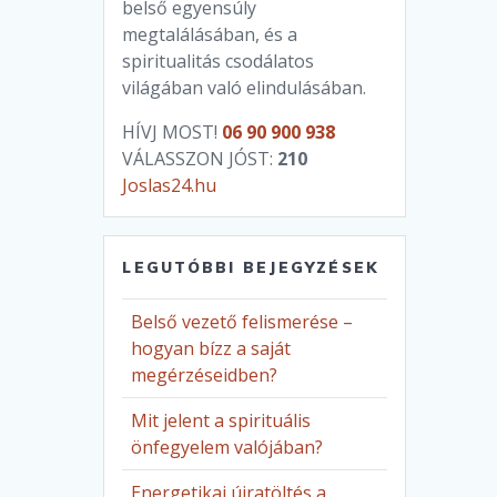
belső egyensúly
megtalálásában, és a
spiritualitás csodálatos
világában való elindulásában.
HÍVJ MOST!
06 90 900 938
VÁLASSZON JÓST:
210
Joslas24.hu
LEGUTÓBBI BEJEGYZÉSEK
Belső vezető felismerése –
hogyan bízz a saját
megérzéseidben?
Mit jelent a spirituális
önfegyelem valójában?
Energetikai újratöltés a