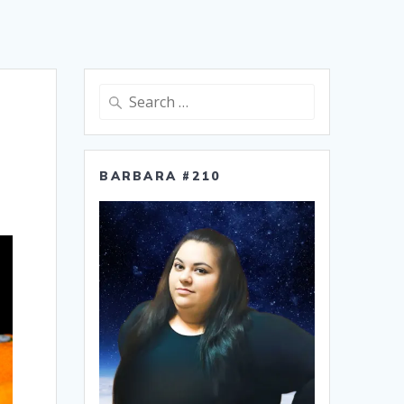
Search
for:
BARBARA #210