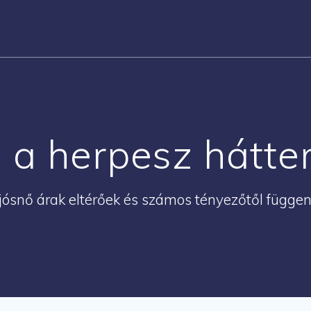
l a herpesz hátt
jósnő árak eltérőek és számos tényezőtől függe