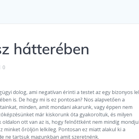
sz hátterében
0
gyi dolog, ami negatívan érinti a testet az egy bizonyos lel
rében is. De hogy mi is ez pontosan? Nos alapvetően a
tainkat, minden, amit mondani akarunk, vagy éppen nem
zóképzésünket már kiskorunk óta gyakoroltuk, és milyen
k oldalon ott van az is, hogy felnőttként nem mindíg mondju
z minket őröljön lelkileg. Pontosan ez miatt alakul ki a
, de ne tartsuk magunkban amit szeretnénk.