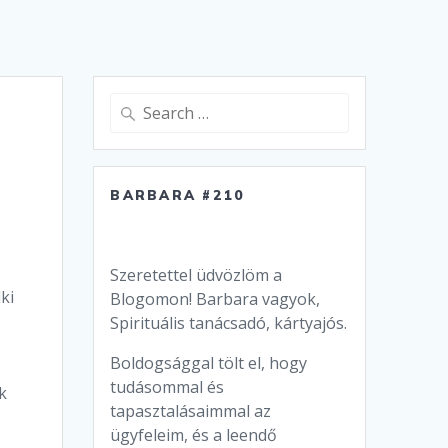
Search
for:
BARBARA #210
Szeretettel üdvözlöm a
ki
Blogomon! Barbara vagyok,
Spirituális tanácsadó, kártyajós.
Boldogsággal tölt el, hogy
tudásommal és
k
tapasztalásaimmal az
ügyfeleim, és a leendő