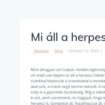
Mi áll a herpe
Barbara
Blog
October 12, 2023
|
Mint ahogyan azt tudjuk, minden egészségü
ok miatt van éppen ez áll a herpesz hátte
szánkkal képezzük a szavainakat a monda
akarunk, a szánk segít benne nekünk. A s
szép is a gyermeki őszinteség. Míg a mási
ki azt, amit szeretnénk, és hagyjuk, hogy e
herpesz is. Gondoljuk át, fogalmazzuk át