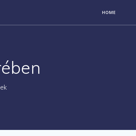
HOME
erében
nek