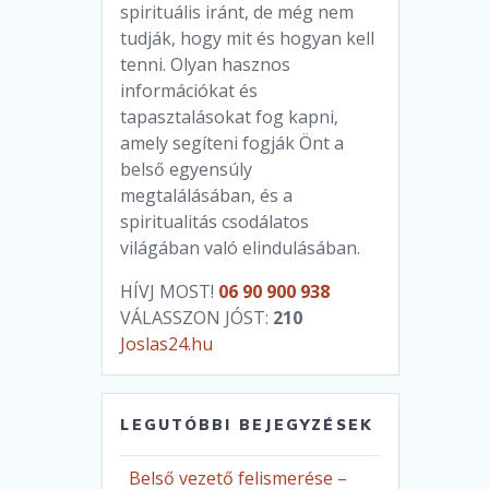
spirituális iránt, de még nem
tudják, hogy mit és hogyan kell
tenni. Olyan hasznos
információkat és
tapasztalásokat fog kapni,
amely segíteni fogják Önt a
belső egyensúly
megtalálásában, és a
spiritualitás csodálatos
világában való elindulásában.
HÍVJ MOST!
06 90 900 938
VÁLASSZON JÓST:
210
Joslas24.hu
LEGUTÓBBI BEJEGYZÉSEK
Belső vezető felismerése –