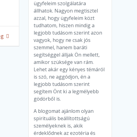
ügyfeleim szolgálatára
állhatok. Nagyon megtisztel
azzal, hogy ügyfeleim közt
tudhatom, hiszen mindig a
legjobb tudásom szerint azon
ég
vagyok, hogy ne csak jós
szemmel, hanem baráti
segítséggel álljak Ön mellett,
amikor szüksége van rám.
Lehet akár egy kényes témáról
is szó, ne aggódjon, én a
legjobb tudásom szerint
segítem Önt ki a legmélyebb
gödörből is.
A blogomat ajánlom olyan
spirituális beállítottságú
személyeknek is, akik
érdeklődnek az ezotéria és