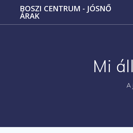
Skip
BOSZI CENTRUM - JÓSNŐ
to
ÁRAK
content
Mi ál
A 