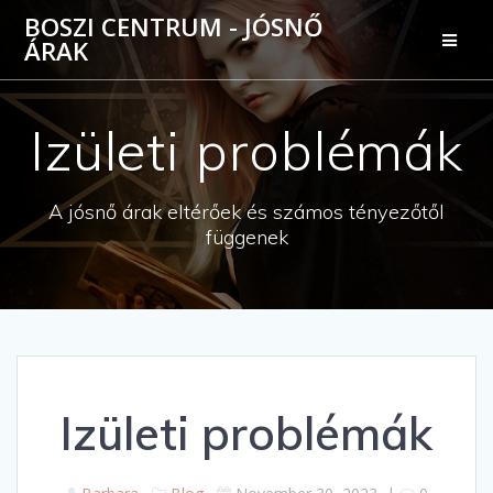
Skip
BOSZI CENTRUM - JÓSNŐ
to
ÁRAK
content
Izületi problémák
A jósnő árak eltérőek és számos tényezőtől
függenek
Izületi problémák