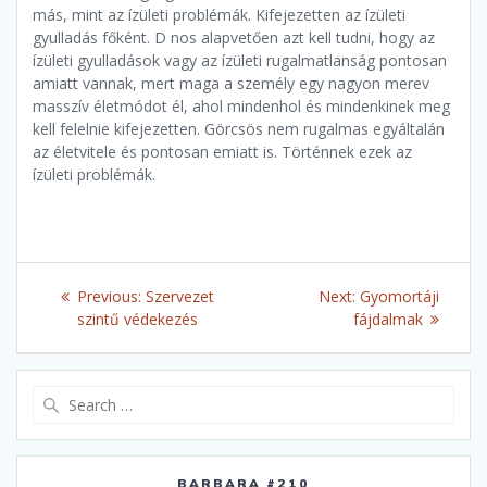
más, mint az ízületi problémák. Kifejezetten az ízületi
gyulladás főként. D nos alapvetően azt kell tudni, hogy az
ízületi gyulladások vagy az ízületi rugalmatlanság pontosan
amiatt vannak, mert maga a személy egy nagyon merev
masszív életmódot él, ahol mindenhol és mindenkinek meg
kell felelnie kifejezetten. Görcsös nem rugalmas egyáltalán
az életvitele és pontosan emiatt is. Történnek ezek az
ízületi problémák.
Post
Previous
Next
Previous:
Szervezet
Next:
Gyomortáji
navigation
post:
post:
szintű védekezés
fájdalmak
Search
for:
BARBARA #210