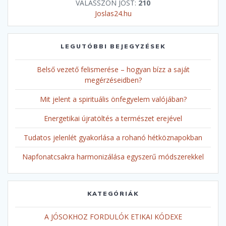
VÁLASSZON JÓST:
210
Joslas24.hu
LEGUTÓBBI BEJEGYZÉSEK
Belső vezető felismerése – hogyan bízz a saját
megérzéseidben?
Mit jelent a spirituális önfegyelem valójában?
Energetikai újratöltés a természet erejével
Tudatos jelenlét gyakorlása a rohanó hétköznapokban
Napfonatcsakra harmonizálása egyszerű módszerekkel
KATEGÓRIÁK
A JÓSOKHOZ FORDULÓK ETIKAI KÓDEXE