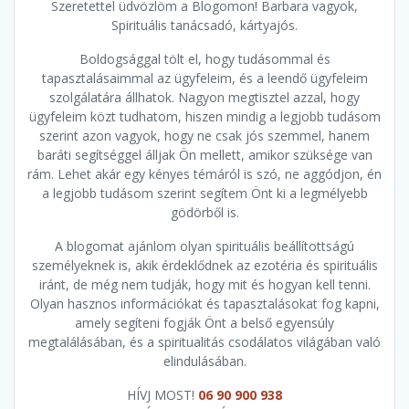
Szeretettel üdvözlöm a Blogomon! Barbara vagyok,
Spirituális tanácsadó, kártyajós.
Boldogsággal tölt el, hogy tudásommal és
tapasztalásaimmal az ügyfeleim, és a leendő ügyfeleim
szolgálatára állhatok. Nagyon megtisztel azzal, hogy
ügyfeleim közt tudhatom, hiszen mindig a legjobb tudásom
szerint azon vagyok, hogy ne csak jós szemmel, hanem
baráti segítséggel álljak Ön mellett, amikor szüksége van
rám. Lehet akár egy kényes témáról is szó, ne aggódjon, én
a legjobb tudásom szerint segítem Önt ki a legmélyebb
gödörből is.
A blogomat ajánlom olyan spirituális beállítottságú
személyeknek is, akik érdeklődnek az ezotéria és spirituális
iránt, de még nem tudják, hogy mit és hogyan kell tenni.
Olyan hasznos információkat és tapasztalásokat fog kapni,
amely segíteni fogják Önt a belső egyensúly
megtalálásában, és a spiritualitás csodálatos világában való
elindulásában.
HÍVJ MOST!
06 90 900 938