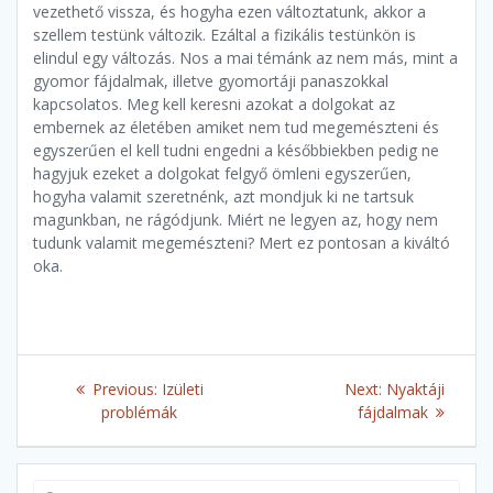
vezethető vissza, és hogyha ezen változtatunk, akkor a
szellem testünk változik. Ezáltal a fizikális testünkön is
elindul egy változás. Nos a mai témánk az nem más, mint a
gyomor fájdalmak, illetve gyomortáji panaszokkal
kapcsolatos. Meg kell keresni azokat a dolgokat az
embernek az életében amiket nem tud megemészteni és
egyszerűen el kell tudni engedni a későbbiekben pedig ne
hagyjuk ezeket a dolgokat felgyő ömleni egyszerűen,
hogyha valamit szeretnénk, azt mondjuk ki ne tartsuk
magunkban, ne rágódjunk. Miért ne legyen az, hogy nem
tudunk valamit megemészteni? Mert ez pontosan a kiváltó
oka.
Post
Previous
Next
Previous:
Izületi
Next:
Nyaktáji
navigation
post:
post:
problémák
fájdalmak
Search