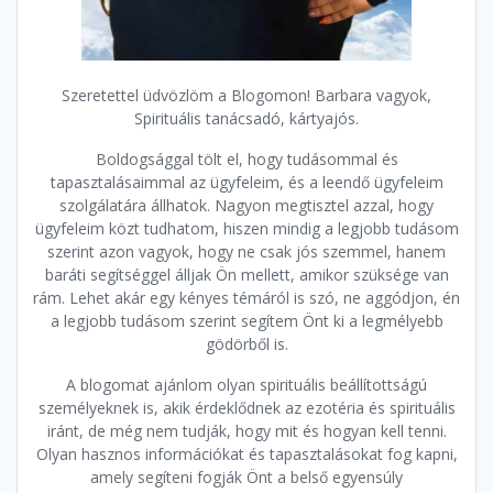
Szeretettel üdvözlöm a Blogomon! Barbara vagyok,
Spirituális tanácsadó, kártyajós.
Boldogsággal tölt el, hogy tudásommal és
tapasztalásaimmal az ügyfeleim, és a leendő ügyfeleim
szolgálatára állhatok. Nagyon megtisztel azzal, hogy
ügyfeleim közt tudhatom, hiszen mindig a legjobb tudásom
szerint azon vagyok, hogy ne csak jós szemmel, hanem
baráti segítséggel álljak Ön mellett, amikor szüksége van
rám. Lehet akár egy kényes témáról is szó, ne aggódjon, én
a legjobb tudásom szerint segítem Önt ki a legmélyebb
gödörből is.
A blogomat ajánlom olyan spirituális beállítottságú
személyeknek is, akik érdeklődnek az ezotéria és spirituális
iránt, de még nem tudják, hogy mit és hogyan kell tenni.
Olyan hasznos információkat és tapasztalásokat fog kapni,
amely segíteni fogják Önt a belső egyensúly