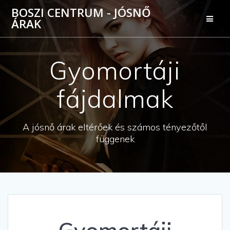
Skip
BOSZI CENTRUM - JÓSNŐ
to
ÁRAK
content
Gyomortáji
fájdalmak
A jósnő árak eltérőek és számos tényezőtől
függenek