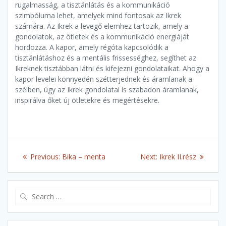
rugalmasság, a tisztánlátás és a kommunikáció
szimbóluma lehet, amelyek mind fontosak az Ikrek
számára. Az Ikrek a levegő elemhez tartozik, amely a
gondolatok, az ötletek és a kommunikáció energiáját
hordozza. A kapor, amely régóta kapcsolódik a
tisztánlátáshoz és a mentális frissességhez, segíthet az
Ikreknek tisztábban látni és kifejezni gondolataikat. Ahogy a
kapor levelei könnyedén szétterjednek és áramlanak a
szélben, úgy az Ikrek gondolatai is szabadon áramlanak,
inspirálva őket új ötletekre és megértésekre.
Post
Previous
Next
Previous:
Bika – menta
Next:
Ikrek II.rész
navigation
post:
post:
Search
for: