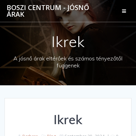
Skip
BOSZI CENTRUM - JÓSNŐ
to
ÁRAK
content
Ikrek
A jósnő árak eltérőek és számos tényezőtől
függenek
Ikrek