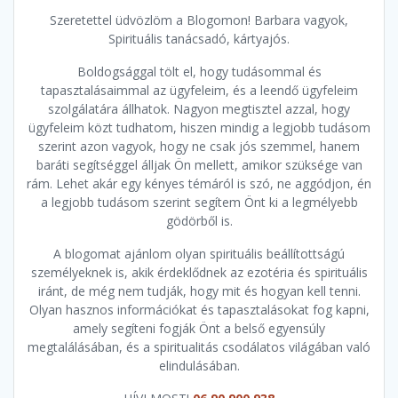
Szeretettel üdvözlöm a Blogomon! Barbara vagyok,
Spirituális tanácsadó, kártyajós.
Boldogsággal tölt el, hogy tudásommal és
tapasztalásaimmal az ügyfeleim, és a leendő ügyfeleim
szolgálatára állhatok. Nagyon megtisztel azzal, hogy
ügyfeleim közt tudhatom, hiszen mindig a legjobb tudásom
szerint azon vagyok, hogy ne csak jós szemmel, hanem
baráti segítséggel álljak Ön mellett, amikor szüksége van
rám. Lehet akár egy kényes témáról is szó, ne aggódjon, én
a legjobb tudásom szerint segítem Önt ki a legmélyebb
gödörből is.
A blogomat ajánlom olyan spirituális beállítottságú
személyeknek is, akik érdeklődnek az ezotéria és spirituális
iránt, de még nem tudják, hogy mit és hogyan kell tenni.
Olyan hasznos információkat és tapasztalásokat fog kapni,
amely segíteni fogják Önt a belső egyensúly
megtalálásában, és a spiritualitás csodálatos világában való
elindulásában.