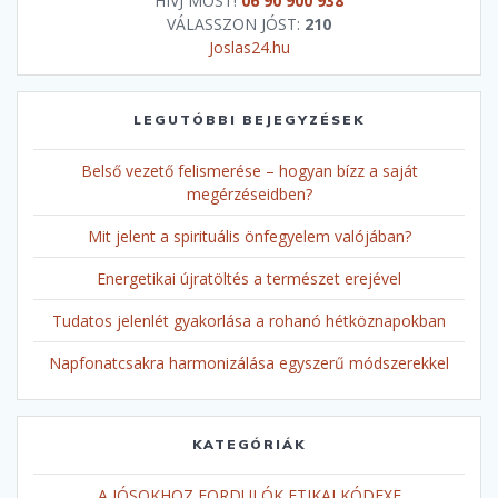
HÍVJ MOST!
06 90 900 938
VÁLASSZON JÓST:
210
Joslas24.hu
LEGUTÓBBI BEJEGYZÉSEK
Belső vezető felismerése – hogyan bízz a saját
megérzéseidben?
Mit jelent a spirituális önfegyelem valójában?
Energetikai újratöltés a természet erejével
Tudatos jelenlét gyakorlása a rohanó hétköznapokban
Napfonatcsakra harmonizálása egyszerű módszerekkel
KATEGÓRIÁK
A JÓSOKHOZ FORDULÓK ETIKAI KÓDEXE