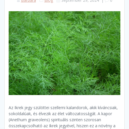
Barbara
Blog
September 29, 2024
|
0
Az Ikrek jegy szülöttei szellemi kalandorok, akik kíváncsiak,
sokoldalúak, és élvezik az élet változatosságát. A kapor
(Anethum graveolens) spirituális szinten szorosan
összekapcsolható az Ikrek jegyével, hiszen ez a növény a