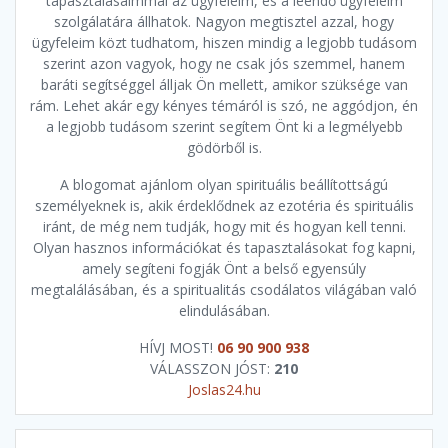
tapasztalásaimmal az ügyfeleim, és a leendő ügyfeleim
szolgálatára állhatok. Nagyon megtisztel azzal, hogy
ügyfeleim közt tudhatom, hiszen mindig a legjobb tudásom
szerint azon vagyok, hogy ne csak jós szemmel, hanem
baráti segítséggel álljak Ön mellett, amikor szüksége van
rám. Lehet akár egy kényes témáról is szó, ne aggódjon, én
a legjobb tudásom szerint segítem Önt ki a legmélyebb
gödörből is.
A blogomat ajánlom olyan spirituális beállítottságú
személyeknek is, akik érdeklődnek az ezotéria és spirituális
iránt, de még nem tudják, hogy mit és hogyan kell tenni.
Olyan hasznos információkat és tapasztalásokat fog kapni,
amely segíteni fogják Önt a belső egyensúly
megtalálásában, és a spiritualitás csodálatos világában való
elindulásában.
HÍVJ MOST!
06 90 900 938
VÁLASSZON JÓST:
210
Joslas24.hu