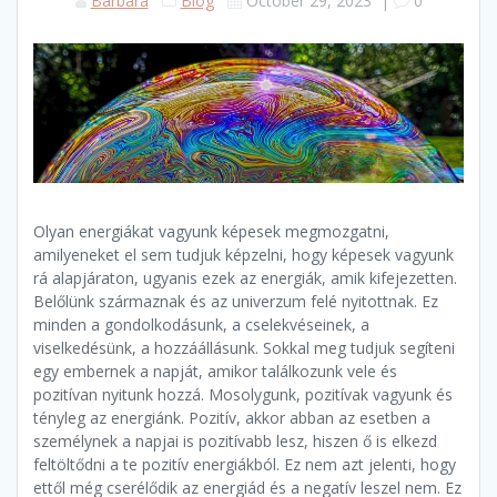
Barbara
Blog
October 29, 2023
|
0
Olyan energiákat vagyunk képesek megmozgatni,
amilyeneket el sem tudjuk képzelni, hogy képesek vagyunk
rá alapjáraton, ugyanis ezek az energiák, amik kifejezetten.
Belőlünk származnak és az univerzum felé nyitottnak. Ez
minden a gondolkodásunk, a cselekvéseinek, a
viselkedésünk, a hozzáállásunk. Sokkal meg tudjuk segíteni
egy embernek a napját, amikor találkozunk vele és
pozitívan nyitunk hozzá. Mosolygunk, pozitívak vagyunk és
tényleg az energiánk. Pozitív, akkor abban az esetben a
személynek a napjai is pozitívabb lesz, hiszen ő is elkezd
feltöltődni a te pozitív energiákból. Ez nem azt jelenti, hogy
ettől még cserélődik az energiád és a negatív leszel nem. Ez