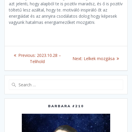
azt jelenti, hogy alapból te is pozitív maradsz, és ő is pozitív
töltetű lesz azáltal, hogy te. motiváló inspiráló őt az
energiádat és az annyira csodálatos dolog hogy képesek
vagyunk hatalmas energiamezőket mozgatni.
Post
Previous
Previous:
2023.10.28 –
Next
Next:
Lelkek mozgása
navigation
post:
Telihold
post:
Search
for:
BARBARA #210