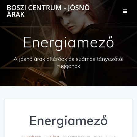
Skip
BOSZI CENTRUM - JÓSNŐ
to
ÁRAK
content
Energiamező
A jósnő árak eltérőek és számos tényezőtől
függenek
Energiamező