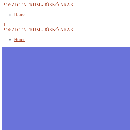
Skip
BOSZI CENTRUM - JÓSNŐ ÁRAK
to
Home
content
BOSZI CENTRUM - JÓSNŐ ÁRAK
Home