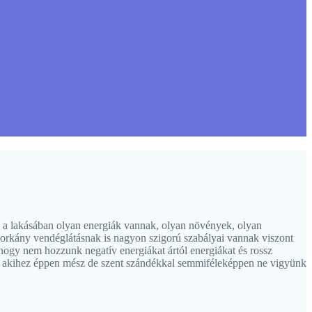
 a lakásában olyan energiák vannak, olyan növények, olyan
zorkány vendéglátásnak is nagyon szigorú szabályai vannak viszont
ogy nem hozzunk negatív energiákat ártól energiákat és rossz
ély akihez éppen mész de szent szándékkal semmiféleképpen ne vigyünk