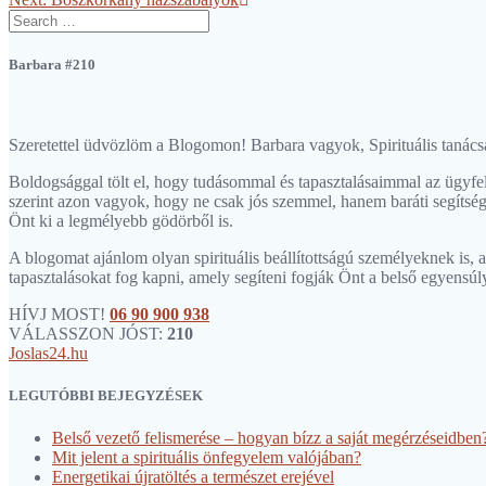
navigation
Search
post:
for:
Barbara #210
Szeretettel üdvözlöm a Blogomon! Barbara vagyok, Spirituális tanácsa
Boldogsággal tölt el, hogy tudásommal és tapasztalásaimmal az ügyfel
szerint azon vagyok, hogy ne csak jós szemmel, hanem baráti segítség
Önt ki a legmélyebb gödörből is.
A blogomat ajánlom olyan spirituális beállítottságú személyeknek is, a
tapasztalásokat fog kapni, amely segíteni fogják Önt a belső egyensúly
HÍVJ MOST!
06 90 900 938
VÁLASSZON JÓST:
210
Joslas24.hu
LEGUTÓBBI BEJEGYZÉSEK
Belső vezető felismerése – hogyan bízz a saját megérzéseidben
Mit jelent a spirituális önfegyelem valójában?
Energetikai újratöltés a természet erejével