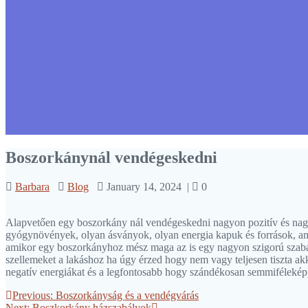
Boszorkánynál vendégeskedni
Barbara
Blog
January 14, 2024
|
0
Alapvetően egy boszorkány nál vendégeskedni nagyon pozitív és nagy
gyógynövények, olyan ásványok, olyan energia kapuk és források, am
amikor egy boszorkányhoz mész maga az is egy nagyon szigorú szabály
szellemeket a lakáshoz ha úgy érzed hogy nem vagy teljesen tiszta a
negatív energiákat és a legfontosabb hogy szándékosan semmiféleképpe
Post
Previous
Previous:
Boszorkányság és a vendégvárás
Next
post:
Next:
Boszkorkány házszabályok