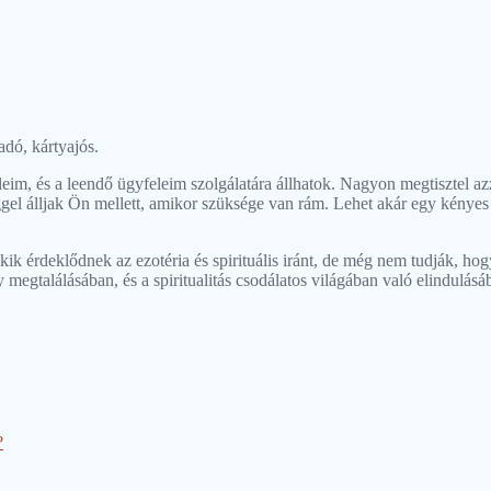
dó, kártyajós.
eim, és a leendő ügyfeleim szolgálatára állhatok. Nagyon megtisztel a
gel álljak Ön mellett, amikor szüksége van rám. Lehet akár egy kényes 
kik érdeklődnek az ezotéria és spirituális iránt, de még nem tudják, ho
 megtalálásában, és a spiritualitás csodálatos világában való elindulásá
?