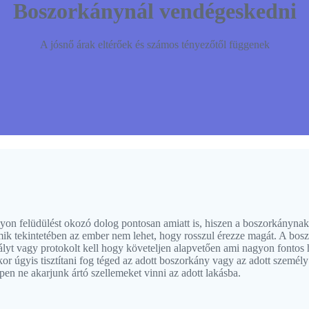
Boszorkánynál vendégeskedni
A jósnő árak eltérőek és számos tényezőtől függenek
on felüdülést okozó dolog pontosan amiatt is, hiszen a boszorkánynak
ik tekintetében az ember nem lehet, hogy rosszul érezze magát. A bos
t vagy protokolt kell hogy követeljen alapvetően ami nagyon fontos h
kkor úgyis tisztítani fog téged az adott boszorkány vagy az adott szem
n ne akarjunk ártó szellemeket vinni az adott lakásba.