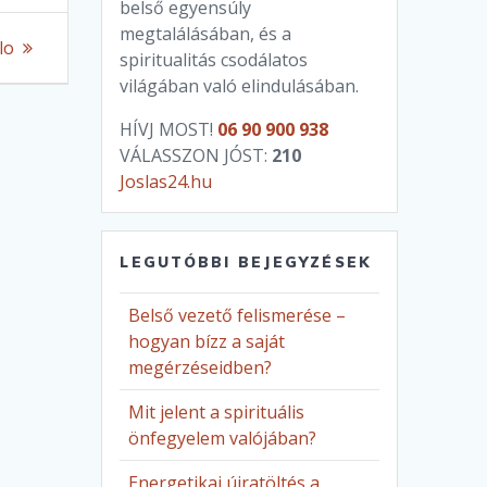
belső egyensúly
megtalálásában, és a
lo
spiritualitás csodálatos
világában való elindulásában.
HÍVJ MOST!
06 90 900 938
VÁLASSZON JÓST:
210
Joslas24.hu
LEGUTÓBBI BEJEGYZÉSEK
Belső vezető felismerése –
hogyan bízz a saját
megérzéseidben?
Mit jelent a spirituális
önfegyelem valójában?
Energetikai újratöltés a