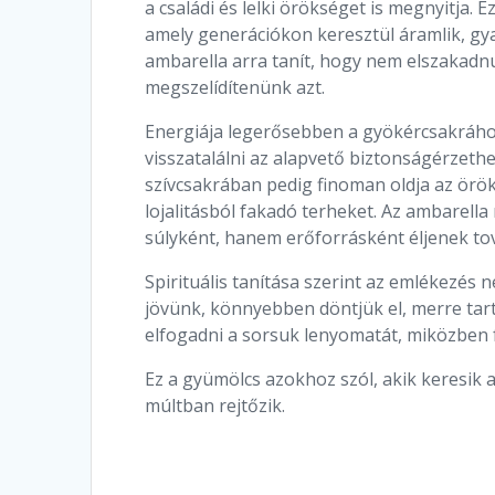
a családi és lelki örökséget is megnyitja. 
amely generációkon keresztül áramlik, gy
ambarella arra tanít, hogy nem elszakad
megszelídítenünk azt.
Energiája legerősebben a gyökércsakrához
visszatalálni az alapvető biztonságérzeth
szívcsakrában pedig finoman oldja az örök
lojalitásból fakadó terheket. Az ambarell
súlyként, hanem erőforrásként éljenek t
Spirituális tanítása szerint az emlékezés
jövünk, könnyebben döntjük el, merre tart
elfogadni a sorsuk lenyomatát, miközben f
Ez a gyümölcs azokhoz szól, akik keresik a
múltban rejtőzik.