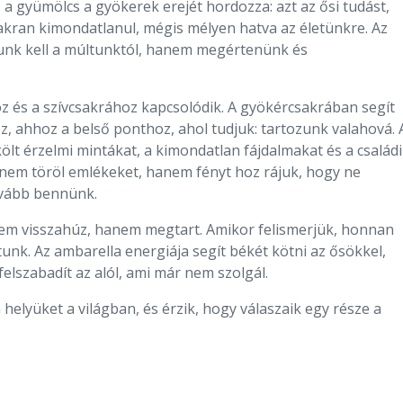
Ez a gyümölcs a gyökerek erejét hordozza: azt az ősi tudást,
akran kimondatlanul, mégis mélyen hatva az életünkre. Az
nunk kell a múltunktól, hanem megértenünk és
 és a szívcsakrához kapcsolódik. A gyökércsakrában segít
ez, ahhoz a belső ponthoz, ahol tudjuk: tartozunk valahová. 
ölt érzelmi mintákat, a kimondatlan fájdalmakat és a családi
a nem töröl emlékeket, hanem fényt hoz rájuk, hogy ne
ovább bennünk.
 nem visszahúz, hanem megtart. Amikor felismerjük, honnan
unk. Az ambarella energiája segít békét kötni az ősökkel,
elszabadít az alól, ami már nem szolgál.
 helyüket a világban, és érzik, hogy válaszaik egy része a