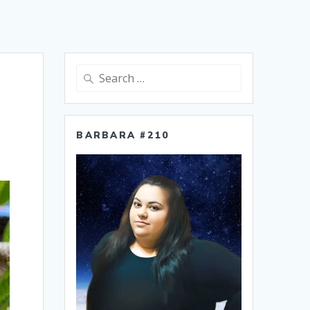
Search
for:
BARBARA #210