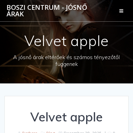
Skip
BOSZI CENTRUM - JÓSNŐ
to
ÁRAK
content
Velvet apple
A jósnő árak eltérőek és számos tényezőtől
függenek
Velvet apple