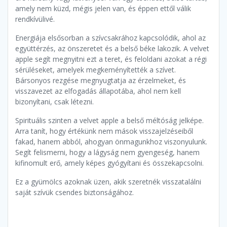
amely nem küzd, mégis jelen van, és éppen ettől válik
rendkívülivé.
Energiája elsősorban a szívcsakrához kapcsolódik, ahol az
együttérzés, az önszeretet és a belső béke lakozik. A velvet
apple segít megnyitni ezt a teret, és feloldani azokat a régi
sérüléseket, amelyek megkeményítették a szívet.
Bársonyos rezgése megnyugtatja az érzelmeket, és
visszavezet az elfogadás állapotába, ahol nem kell
bizonyítani, csak létezni.
Spirituális szinten a velvet apple a belső méltóság jelképe.
Arra tanít, hogy értékünk nem mások visszajelzéseiből
fakad, hanem abból, ahogyan önmagunkhoz viszonyulunk.
Segít felismerni, hogy a lágyság nem gyengeség, hanem
kifinomult erő, amely képes gyógyítani és összekapcsolni.
Ez a gyümölcs azoknak üzen, akik szeretnék visszatalálni
saját szívük csendes biztonságához.