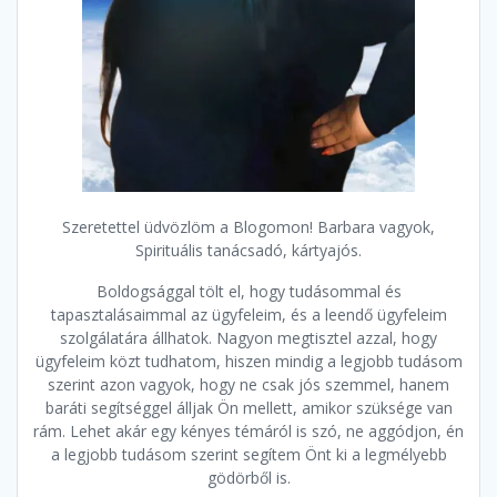
Szeretettel üdvözlöm a Blogomon! Barbara vagyok,
Spirituális tanácsadó, kártyajós.
Boldogsággal tölt el, hogy tudásommal és
tapasztalásaimmal az ügyfeleim, és a leendő ügyfeleim
szolgálatára állhatok. Nagyon megtisztel azzal, hogy
ügyfeleim közt tudhatom, hiszen mindig a legjobb tudásom
szerint azon vagyok, hogy ne csak jós szemmel, hanem
baráti segítséggel álljak Ön mellett, amikor szüksége van
rám. Lehet akár egy kényes témáról is szó, ne aggódjon, én
a legjobb tudásom szerint segítem Önt ki a legmélyebb
gödörből is.