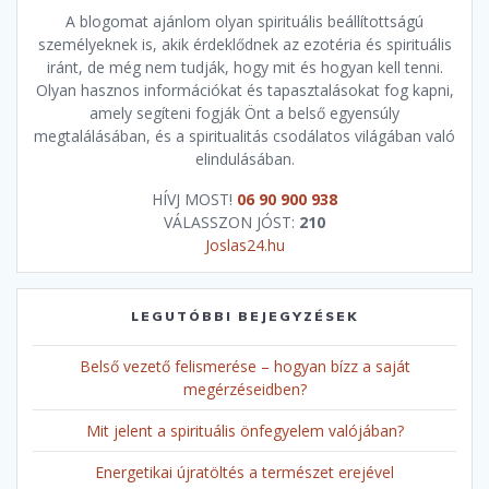
A blogomat ajánlom olyan spirituális beállítottságú
személyeknek is, akik érdeklődnek az ezotéria és spirituális
iránt, de még nem tudják, hogy mit és hogyan kell tenni.
Olyan hasznos információkat és tapasztalásokat fog kapni,
amely segíteni fogják Önt a belső egyensúly
megtalálásában, és a spiritualitás csodálatos világában való
elindulásában.
HÍVJ MOST!
06 90 900 938
VÁLASSZON JÓST:
210
Joslas24.hu
LEGUTÓBBI BEJEGYZÉSEK
Belső vezető felismerése – hogyan bízz a saját
megérzéseidben?
Mit jelent a spirituális önfegyelem valójában?
Energetikai újratöltés a természet erejével