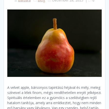
Barbara
Blog
December 28, 2025
|
0
A velvet apple, bársonyos tapintású héjával és mély, meleg
színeivel a lélek finom, mégis rendíthetetlen erejét jelképezi.
Spirituális értelemben ez a gyümölcs a szelídségben rejlő
hatalom tanítója, amely arra emlékeztet, hogy nem minden
erő harsány vagy látványos. Van egy csendes, belső tartás,