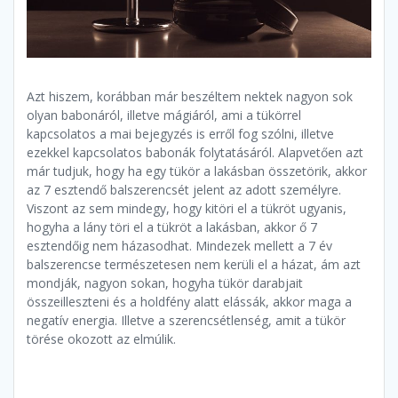
Azt hiszem, korábban már beszéltem nektek nagyon sok
olyan babonáról, illetve mágiáról, ami a tükörrel
kapcsolatos a mai bejegyzés is erről fog szólni, illetve
ezekkel kapcsolatos babonák folytatásáról. Alapvetően azt
már tudjuk, hogy ha egy tükör a lakásban összetörik, akkor
az 7 esztendő balszerencsét jelent az adott személyre.
Viszont az sem mindegy, hogy kitöri el a tükröt ugyanis,
hogyha a lány töri el a tükröt a lakásban, akkor ő 7
esztendőig nem házasodhat. Mindezek mellett a 7 év
balszerencse természetesen nem kerüli el a házat, ám azt
mondják, nagyon sokan, hogyha tükör darabjait
összeilleszteni és a holdfény alatt elássák, akkor maga a
negatív energia. Illetve a szerencsétlenség, amit a tükör
törése okozott az elmúlik.