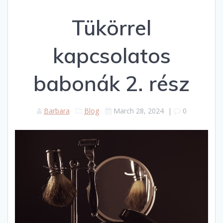
Tükörrel
kapcsolatos
babonák 2. rész
Barbara
Blog
March 28, 2024
|
0