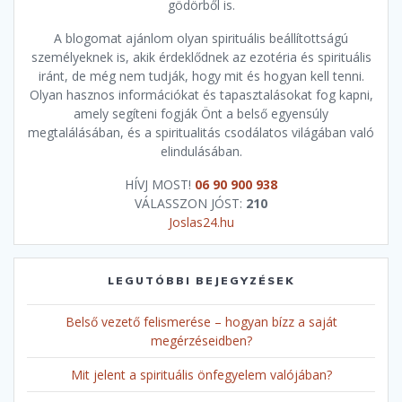
gödörből is.
A blogomat ajánlom olyan spirituális beállítottságú
személyeknek is, akik érdeklődnek az ezotéria és spirituális
iránt, de még nem tudják, hogy mit és hogyan kell tenni.
Olyan hasznos információkat és tapasztalásokat fog kapni,
amely segíteni fogják Önt a belső egyensúly
megtalálásában, és a spiritualitás csodálatos világában való
elindulásában.
HÍVJ MOST!
06 90 900 938
VÁLASSZON JÓST:
210
Joslas24.hu
LEGUTÓBBI BEJEGYZÉSEK
Belső vezető felismerése – hogyan bízz a saját
megérzéseidben?
Mit jelent a spirituális önfegyelem valójában?