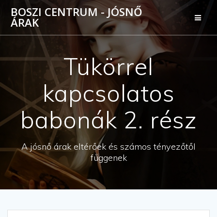
Skip
BOSZI CENTRUM - JÓSNŐ
to
ÁRAK
content
Tükörrel
kapcsolatos
babonák 2. rész
A jósnő árak eltérőek és számos tényezőtől
függenek