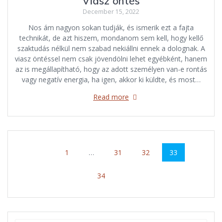
Viasz öntés
December 15, 2022
Nos ám nagyon sokan tudják, és ismerik ezt a fajta
technikát, de azt hiszem, mondanom sem kell, hogy kellő
szaktudás nélkül nem szabad nekiállni ennek a dolognak. A
viasz öntéssel nem csak jövendölni lehet egyébként, hanem
az is megállapítható, hogy az adott személyen van-e rontás
vagy negatív energia, ha igen, akkor ki küldte, és most…
Read more
Posts
Page
Page
Page
Page
1
…
31
32
33
navigation
Page
34