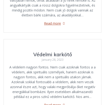
valójában hírnök, tehát általában a jó hírek hírnöke is. Az
angyalkártyák csak a rossz dolgokra figyelmeztetnek, és
mindig pozitív módon. Nem csak jó dolgok vannak az
életben bárki számára, az akadályokkal…
Read more
Védelmi karkötő
January 28, 2023
A védelem nagyon fontos. Nem csak azoknak fontos a a
védelem, akik spirituális személyek, hanem azoknak is
nagyon fontos, akik nem a spirituális utakon járnak.
Azoknak sokkal fontosabb a védelem, akik nem veszik
azonnal észre azt, hogy valaki megpróbálja őket negatív
energiákkal bombázni. Ilyen esetekben alkalmazandó
például ez a piros színű védelmi karkötő. Nos ami…
Read more