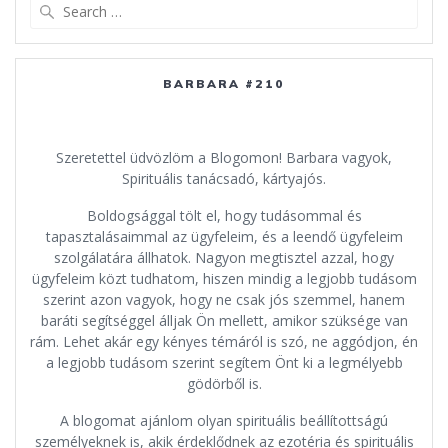
Search
for:
BARBARA #210
Szeretettel üdvözlöm a Blogomon! Barbara vagyok,
Spirituális tanácsadó, kártyajós.
Boldogsággal tölt el, hogy tudásommal és
tapasztalásaimmal az ügyfeleim, és a leendő ügyfeleim
szolgálatára állhatok. Nagyon megtisztel azzal, hogy
ügyfeleim közt tudhatom, hiszen mindig a legjobb tudásom
szerint azon vagyok, hogy ne csak jós szemmel, hanem
baráti segítséggel álljak Ön mellett, amikor szüksége van
rám. Lehet akár egy kényes témáról is szó, ne aggódjon, én
a legjobb tudásom szerint segítem Önt ki a legmélyebb
gödörből is.
A blogomat ajánlom olyan spirituális beállítottságú
személyeknek is, akik érdeklődnek az ezotéria és spirituális