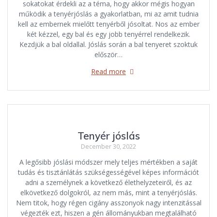
sokatokat érdekli az a téma, hogy akkor mégis hogyan
működik a tenyérjóslás a gyakorlatban, mi az amit tudnia
kell az embernek mielőtt tenyérből jósoltat. Nos az ember
két kézzel, egy bal és egy jobb tenyérrel rendelkezik.
Kezdjük a bal oldallal. Jóslás során a bal tenyeret szoktuk
először…
Read more
Tenyér jóslás
December 30, 2022
A legősibb jóslási módszer mely teljes mértékben a saját
tudás és tisztánlátás szükségességével képes információt
adni a személynek a következő élethelyzeteiről, és az
elkövetkező dolgokról, az nem más, mint a tenyérjóslás.
Nem titok, hogy régen cigány asszonyok nagy intenzitással
végezték ezt, hiszen a gén állományukban megtalálható