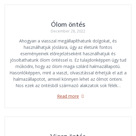
Ólom öntés
December 28, 2022
Ahogyan a viasszal megállapíthatunk dolgokat, és
használhatjuk jóslásra, úgy az életünk fontos
eseményeinek előrejelzéseként használhatjuk és
jósoltathatunk ólom öntéssel is. Ez tulajdonképpen úgy tud
működni, hogy az ólom maga szilárd halmazállapotú.
Hasonlóképpen, mint a viaszt, olvasztással érhetjük el azt a
halmazállapotot, amivel könnyen lehet az ólmot önteni.
Nos ezek az öntésből származó alakzatok sok félék…
Read more