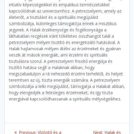
intuitív képességeikkel és empatikus természetükkel
kapcsolódnak az univerzumhoz. A petrezselyem, amely az
életerőt, a tisztulást és a spirituális megújulást
szimbolizálja, különleges támogatója ennek a misztikus
jegynek. A Halak érzékenysége és fogékonysága a
láthatatlan rezgések iránt tökéletes összhangot talál a
petrezselyem mélyen tisztító és energetizáló hatásával. A
Halak hajlamosak mélyen átélni az érzelmeket és gyakran
veszik át mások energiáit, ami érzelmi és spirituális
tisztulásra szorul. A petrezselyem frissítő energiája és
tisztító hatása segít a Halaknak abban, hogy
megszabaduljon a rá nehezedő érzelmi terhektől, és helyet
teremtsen az új, tiszta energiák számára. A petrezselyem
szimbolizálja a lelki megújulást, támogatja a Halakat abban,
hogy elengedjék a felesleges érzelmeket, és így tiszta
energiával kapcsolódhassanak a spirituális mélységeikhez.
Post
Previous
Next
Previous:
Vízöntő és a
Next:
Halak és