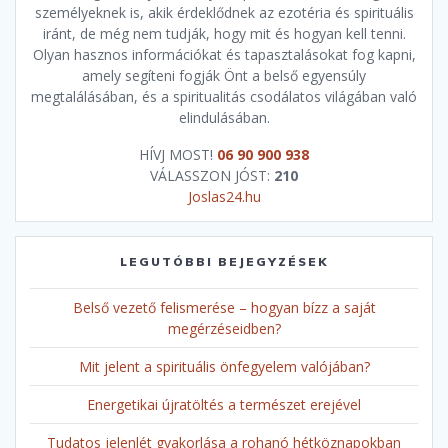
személyeknek is, akik érdeklődnek az ezotéria és spirituális
iránt, de még nem tudják, hogy mit és hogyan kell tenni.
Olyan hasznos információkat és tapasztalásokat fog kapni,
amely segíteni fogják Önt a belső egyensúly
megtalálásában, és a spiritualitás csodálatos világában való
elindulásában.
HÍVJ MOST!
06 90 900 938
VÁLASSZON JÓST:
210
Joslas24.hu
LEGUTÓBBI BEJEGYZÉSEK
Belső vezető felismerése – hogyan bízz a saját
megérzéseidben?
Mit jelent a spirituális önfegyelem valójában?
Energetikai újratöltés a természet erejével
Tudatos jelenlét gyakorlása a rohanó hétköznapokban