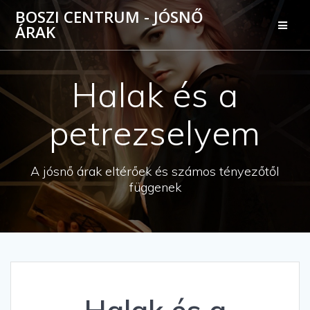
Skip
BOSZI CENTRUM - JÓSNŐ
to
ÁRAK
content
Halak és a
petrezselyem
A jósnő árak eltérőek és számos tényezőtől
függenek